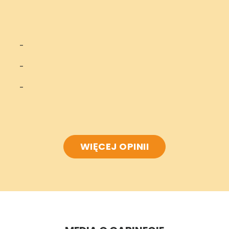
-
-
-
WIĘCEJ OPINII